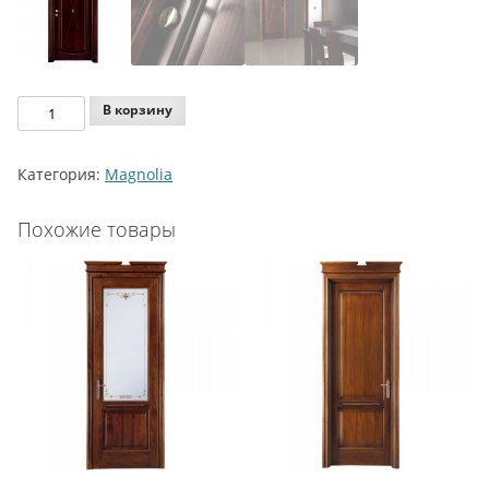
Количество
В корзину
Agoprofil
Magnolia
Категория:
Magnolia
Model
714
Похожие товары
DCC
ST
P