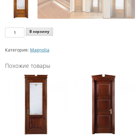
Количество
В корзину
Agoprofil
Magnolia
Категория:
Magnolia
Model
760
Похожие товары
ST
VC