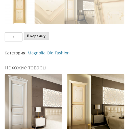
Количество
В корзину
Agoprofil
Magnolia
Категория:
Magnolia Old Fashion
Old
Fashion
Похожие товары
Model
784
XLS
P