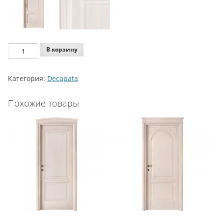
Количество
В корзину
Legnoform
Decapata
Категория:
Decapata
Model
6-
Похожие товары
14