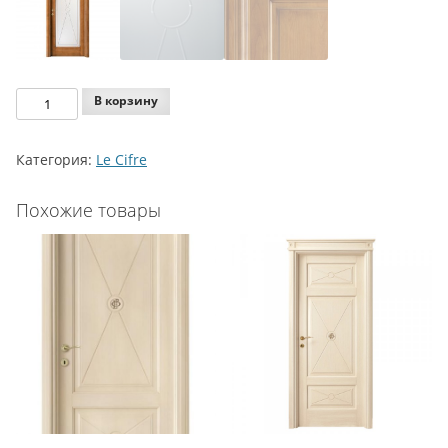
Количество
В корзину
Legnoform
Le
Категория:
Le Cifre
Cifre
Model
Похожие товары
2-
12