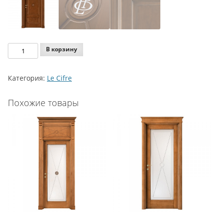
Количество
В корзину
Legnoform
Le
Категория:
Le Cifre
Cifre
Model
Похожие товары
5-
31