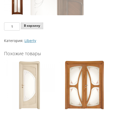
Количество
В корзину
Legnoform
Liberty
Категория:
Liberty
Model
C-
Похожие товары
11