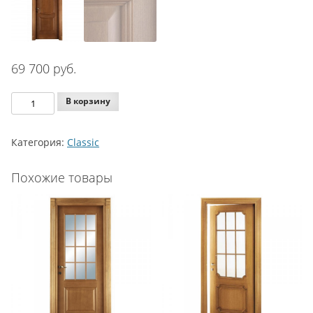
69 700
руб.
Количество
В корзину
Agoprofil
Classic
Категория:
Classic
Model
120
Похожие товары
P