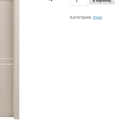
В корзину
Agoprofil
Inlay
Категория:
Inlay
159
AV