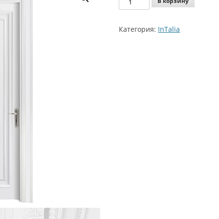
В корзину
Agoprofil
Intalia
Категория:
InTalia
Beatrice
-
Benevelli