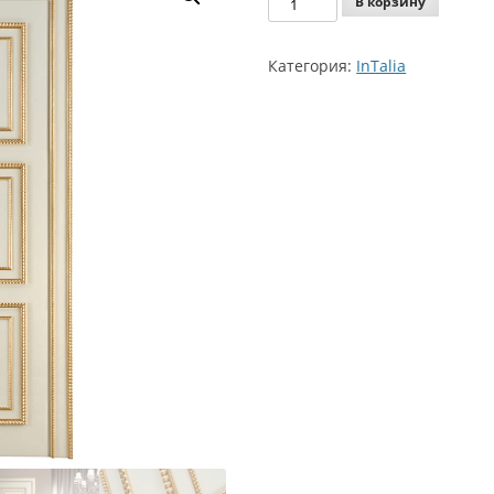
В корзину
Agoprofil
Intalia
Категория:
InTalia
Caterina
Gold