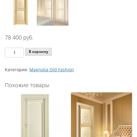
78 400
руб.
Количество
В корзину
Agoprofil
Magnolia
Категория:
Magnolia Old Fashion
Old
Fashion
Похожие товары
Model
784
ST
P