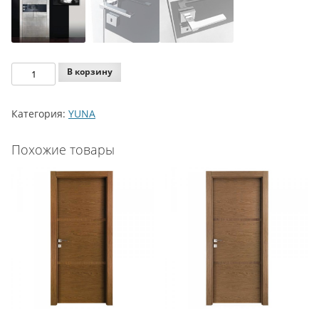
Количество
В корзину
Agoprofil
YUNA
Категория:
YUNA
NABILA
VGO
Похожие товары
BLACK