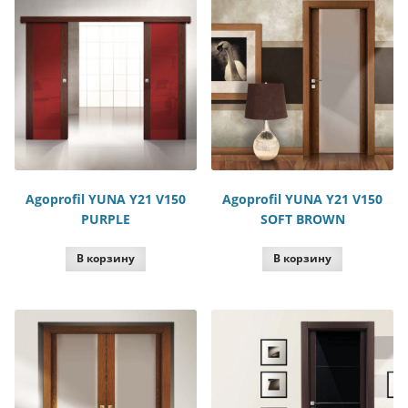
Agoprofil YUNA Y21 V150
Agoprofil YUNA Y21 V150
PURPLE
SOFT BROWN
В корзину
В корзину