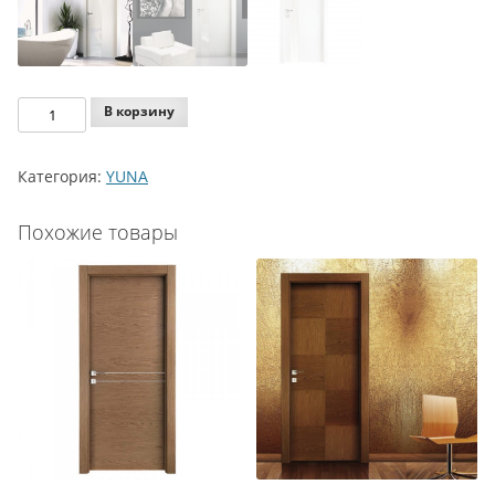
Количество
В корзину
Agoprofil
YUNA
Категория:
YUNA
Y21
VGV
Похожие товары
SOFT
WHITE