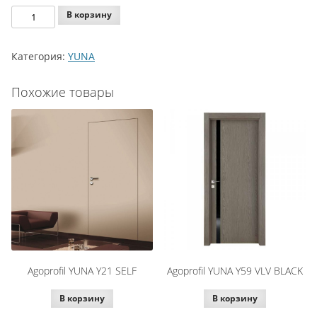
Количество
В корзину
Agoprofil
YUNA
Категория:
YUNA
Y21
VTT
Похожие товары
SOFT
WHITE
-
TOTAL
HEIGHT
Agoprofil YUNA Y21 SELF
Agoprofil YUNA Y59 VLV BLACK
В корзину
В корзину