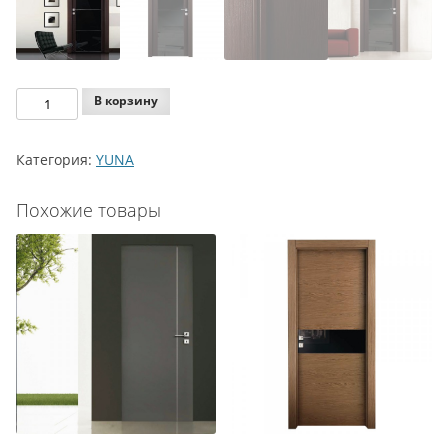
Количество
В корзину
Agoprofil
YUNA
Категория:
YUNA
Y21
V4V
Похожие товары
BLACK