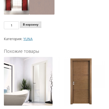
Количество
В корзину
Agoprofil
YUNA
Категория:
YUNA
Y21
V150
Похожие товары
PURPLE