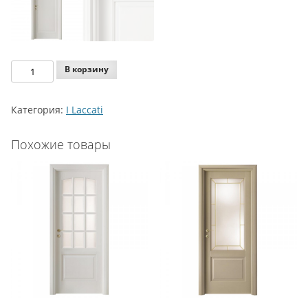
Количество
В корзину
Legnoform
I
Категория:
I Laccati
Laccati
Model
Похожие товары
2-
11