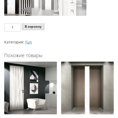
Количество
В корзину
Agoprofil
Fun
Категория:
Fun
293
TOTAL
Похожие товары
HEIGHT