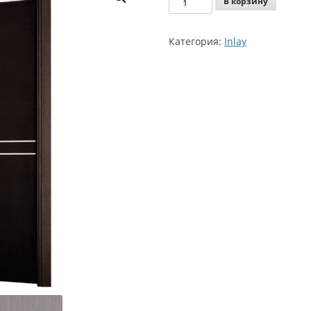
В корзину
Agoprofil
Inlay
Категория:
Inlay
159
AV