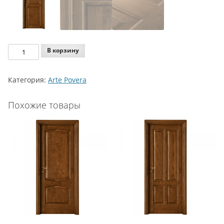
Количество
В корзину
Legnoform
Arte
Категория:
Arte Povera
Povera
Model
Похожие товары
1-
11