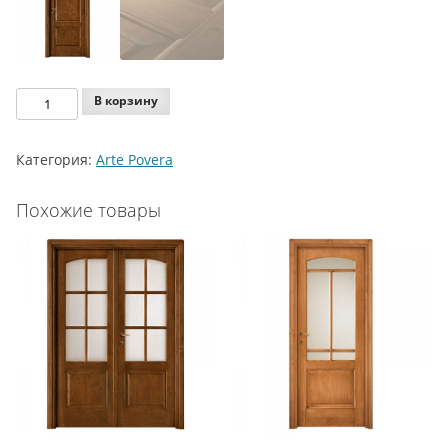
Количество
В корзину
Legnoform
Arte
Категория:
Arte Povera
Povera
Model
Похожие товары
3-
14