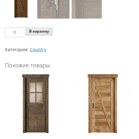
Количество
В корзину
Legnoform
Country
Категория:
Country
Model
T-
Похожие товары
21