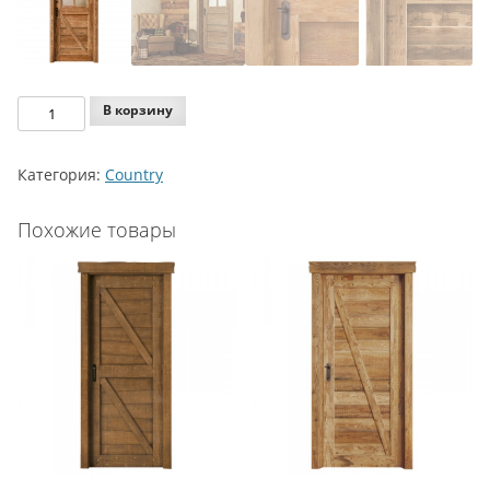
Количество
В корзину
Legnoform
Country
Категория:
Country
Model
T-
Похожие товары
25