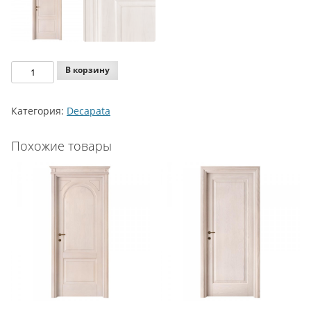
Количество
В корзину
Legnoform
Decapata
Категория:
Decapata
Model
2-
Похожие товары
14