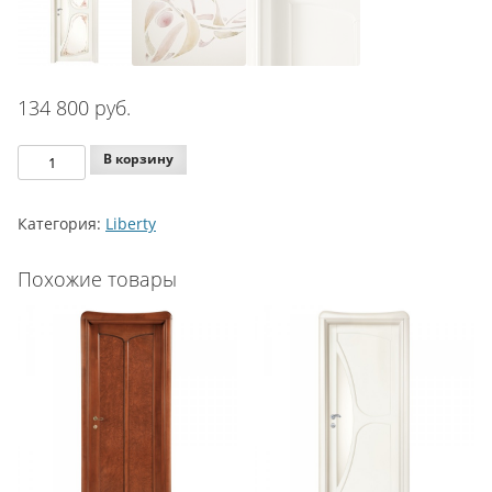
134 800
руб.
Количество
В корзину
Legnoform
Liberty
Категория:
Liberty
Model
C-
Похожие товары
31