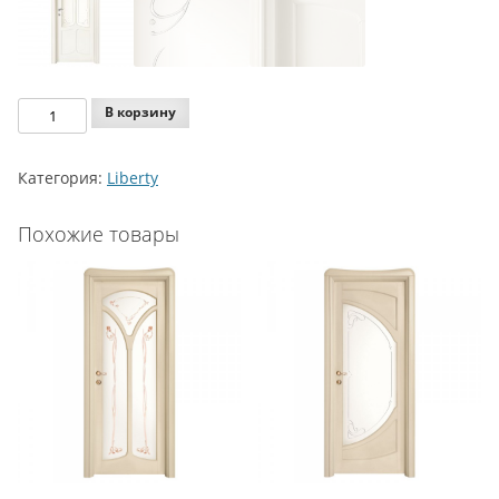
Количество
В корзину
Legnoform
Liberty
Категория:
Liberty
Model
C-
Похожие товары
41