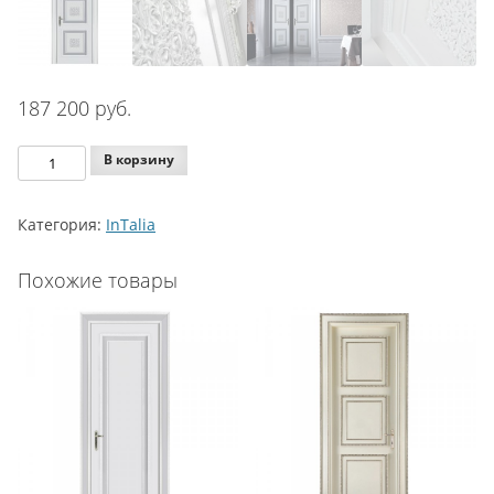
187 200
руб.
Количество
В корзину
Agoprofil
Intalia
Категория:
InTalia
Caterina
-
Похожие товары
Benevelli