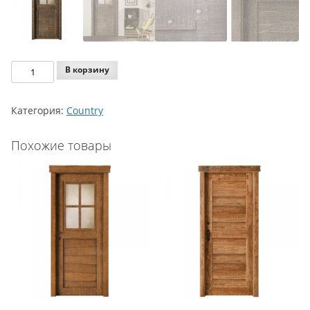
Количество
В корзину
Legnoform
Country
Категория:
Country
Model
T-
Похожие товары
15