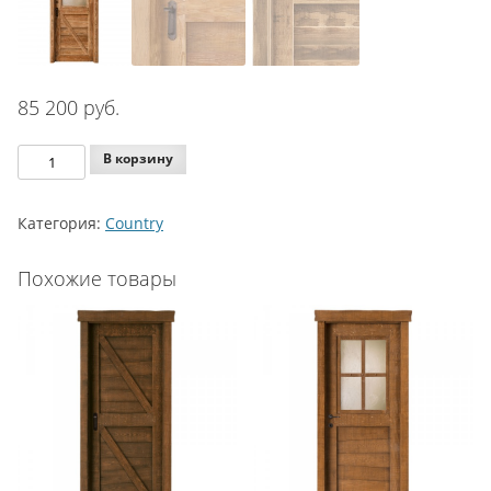
85 200
руб.
Количество
В корзину
Legnoform
Country
Категория:
Country
Model
T-
Похожие товары
23